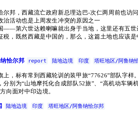
恰尔邦，西藏流亡政府新总理边巴-次仁两周前也访
政治活动也是上周发生冲突的原因之一
国——第六世达赖喇嘛就出身于当地，这里还有五世
征税，既然西藏是中国的，那么，这篇土地也应该是
鲁纳恰尔邦
report
陆地边境
印度
塔旺地区/阿鲁纳
上，标有常到西藏轮训的装甲旅“77626”部队字样
别为“山地摩托化合成部队52旅”、“高机动车辆机
个方向面对中印边境。
闻
陆地边境
印度
塔旺地区/阿鲁纳恰尔邦