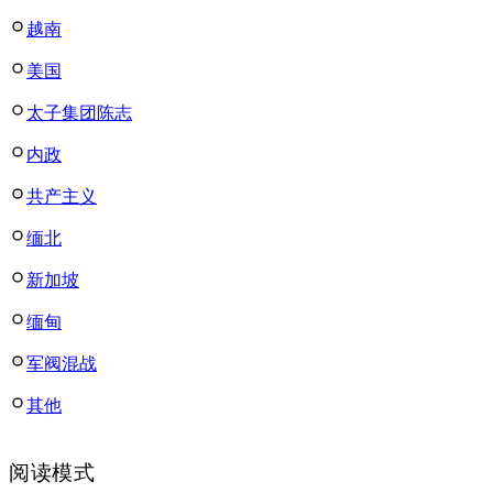
越南
美国
太子集团陈志
内政
共产主义
缅北
新加坡
缅甸
军阀混战
其他
阅读模式