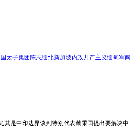
中国
太子集团陈志
缅北
新加坡
内政
共产主义
缅甸
军阀
尤其是中印边界谈判特别代表戴秉国提出要解决中