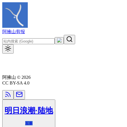
阿掖山
剪报
阿掖山
©
2026
CC BY-SA 4.0
明日浪潮·陆地
军事