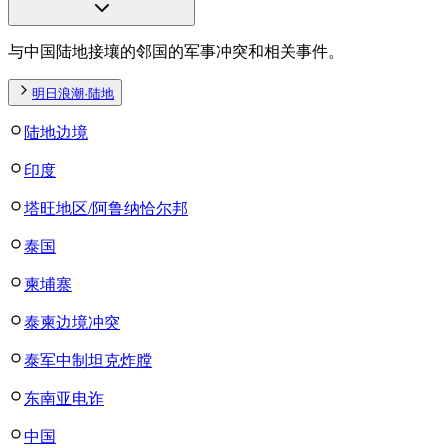
与中国陆地接壤的邻国的军事冲突和相关事件。
明日浪潮·陆地
陆地边境
印度
塔旺地区/阿鲁纳恰尔邦
泰国
柬埔寨
泰柬边境冲突
泰军中制坦克炸膛
东南亚电诈
中国