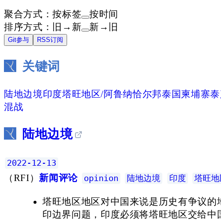
聚合方式：
按标签
按时间
排序方式：
旧→新
新→旧
Git参与
RSS订阅
关键词
陆地边境
印度
塔旺地区/阿鲁纳恰尔邦
泰国
柬埔寨
泰
混战
陆地边境
2022-12-13
（
RFI
）
新闻评论
opinion
陆地边境
印度
塔旺地
塔旺地区地区对中国来说是历史有争议的
印边界问题，印度必须将塔旺地区交给中