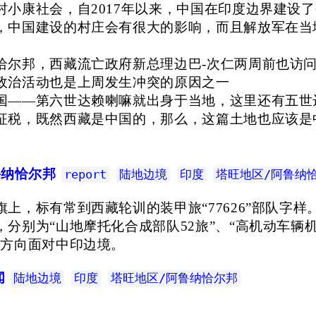
小康社会，自2017年以来，中国在印度边界建设了
，中国建设的村庄会有很大的影响，而且解放军在当
恰尔邦，西藏流亡政府新总理边巴-次仁两周前也访
政治活动也是上周发生冲突的原因之一
国——第六世达赖喇嘛就出身于当地，这里还有五世
征税，既然西藏是中国的，那么，这篇土地也应该是
鲁纳恰尔邦
report
陆地边境
印度
塔旺地区/阿鲁纳
上，标有常到西藏轮训的装甲旅“77626”部队字样
别为“山地摩托化合成部队52旅”、“高机动车辆机
个方向面对中印边境。
闻
陆地边境
印度
塔旺地区/阿鲁纳恰尔邦