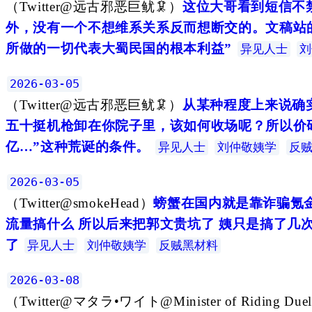
（
Twitter@远古邪恶巨鱿🦑
）
这位大哥看到短信不
外，没有一个不想维系关系反而想断交的。文稿站的
所做的一切代表大蜀民国的根本利益”
异见人士
刘
2026-03-05
（
Twitter@远古邪恶巨鱿🦑
）
从某种程度上来说确
五十挺机枪卸在你院子里，该如何收场呢？所以价码
亿…”这种荒诞的条件。
异见人士
刘仲敬姨学
反
2026-03-05
（
Twitter@smokeHead
）
螃蟹在国内就是靠诈骗氪金
流量搞什么 所以后来把郭文贵坑了 姨只是搞了几
了
异见人士
刘仲敬姨学
反贼黑材料
2026-03-08
（
Twitter@マタラ•ワイト@Minister of Riding Duel o