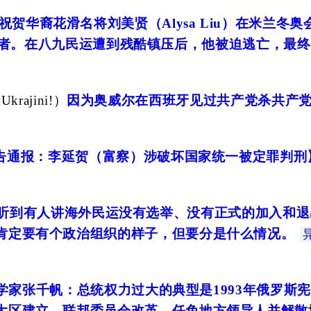
祝贺华裔花滑名将刘美贤（Alysa Liu）在米兰冬
重要组织者。在八九民运遭到残酷镇压后，他被迫逃亡，
Ukrajini!
）
因为奥威尔在西班牙见过共产党杀共产
告通报：李延贺（富察）涉破坏国家统一被定罪判刑
听到有人讲海外民运没有选举、没有正式的加入和退
肯定要有个政治组织的样子，但要分是什么情况。
学家张千帆：总统权力过大的典型是1993年俄罗斯宪
大区建立、联邦委员会改革、任免地方领导人并解散地