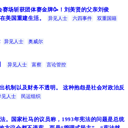
奥会赛场斩获团体赛金牌🥳！刘美贤的父亲刘俊
最终在美国重建生活。
异见人士
六四事件
双重国籍
党
异见人士
奥威尔
】
异见人士
富察
言论管控
出机制以及财务不透明。 这种抱怨是社会对政治反
异见人士
民运组织
法。国家杜马的议员称，1993年宪法的问题是总统
方议会都不违宪，而是“管理式民主”。“宪法就