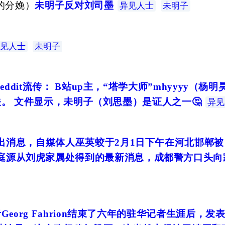
的分娩
）
未明子反对刘司墨
异见人士
未明子
见人士
未明子
reddit流传： B站up主，“塔学大师”mhyyyy
”有关。 文件显示，未明子（刘思墨）是证人之一🤔
异见
传出消息，自媒体人巫英蛟于2月1日下午在河北邯郸
源从刘虎家属处得到的最新消息，成都警方口头向家
Georg Fahrion结束了六年的驻华记者生涯后