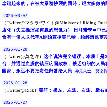
念縫起來的，在被大眾嘴抄襲的同時，絕大多數的同
2026-03-07
（
Twitter@マタラ•ワイト@Minister of Riding Duel o
店化（失去推演如何贏的想像力） 日耳蠻學➡️中已
會有一個人取代牢A開始宣揚美已輸，給經濟跌落
2026-01-28
（
Twitter@莫之许
）
这个说法完全错误，本质上是
台，并通过血腥的镇压巩固政权，缺乏组织的人民
国家，永远不要把责任归咎给人民
异见人士
莫之
2026-01-28
（
Twitter@Rick
）
秦晖：极左、左派、右派、极右
2026-01-27