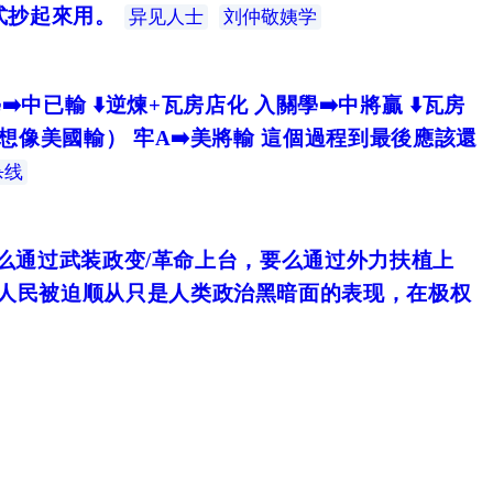
式抄起來用。
异见人士
刘仲敬姨学
中已輸 ⬇️逆煉+瓦房店化 入關學➡️中將贏 ⬇️瓦房
想像美國輸） 牢A➡️美將輸 這個過程到最後應該還
杀线
么通过武装政变/革命上台，要么通过外力扶植上
人民被迫顺从只是人类政治黑暗面的表现，在极权