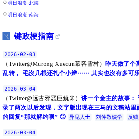
明日浪潮·北海
明日浪潮·南海
键政梗指南
2026-02-03
（
Twitter@Murong Xuecun慕容雪村
）
昨天做了个
乱转， 毛沒几根还扎个小辫⋯⋯ 其实也沒有多可
2026-03-04
（
Twitter@远古邪恶巨鱿🦑
）
讲一个金主的故事：
录了两次以后发现，文字版出现在三马的文稿站里
的回复“那就解约呗” 🙄
异见人士
刘仲敬姨学
反贼
2026-03-04