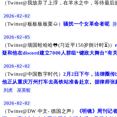
（
Twitter@我放弃了上浮，在羊水之中，等待最后
2026-02-02
（
Twitter@板板板板栗🌰
）
骚扰一个女革命者呢
异
2026-02-05
（
Twitter@墙国蛙哈哈🐸(习近平150岁倒计时⏳)
）
疑和他在discord建立7000人群组“键政大舞台
2026-02-02
（
Twitter@中国数字时代
）
2月2日下午，法律圈
他正从重庆万州打车去高铁站准备赴京。据律师张庭
刘虎
巫英蛟
2026-02-02
（
Twitter@DW 中文- 德国之声
）
《明镜》周刊记者