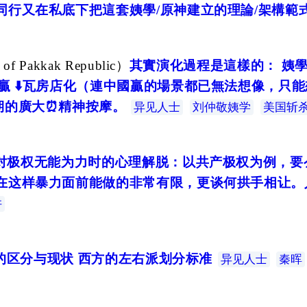
行又在私底下把這套姨學/原神建立的理論/架構範
f Pakkak Republic
）
其實演化過程是這樣的： 姨學➡️
贏 ⬇️瓦房店化（連中國贏的場景都已無法想像，只能
期的廣大⏰精神按摩。
异见人士
刘仲敬姨学
美国斩
对极权无能为力时的心理解脱：以共产极权为例，要
在这样暴力面前能做的非常有限，更谈何拱手相让。
许
的区分与现状 西方的左右派划分标准
异见人士
秦晖