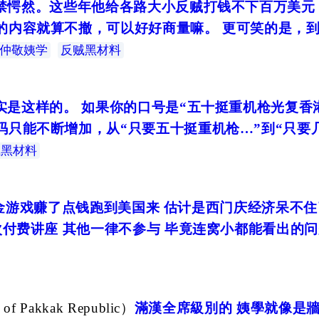
禁愕然。这些年他给各路大小反贼打钱不下百万美元
内容就算不撤，可以好好商量嘛。 更可笑的是，到
仲敬姨学
反贼黑材料
实是这样的。 如果你的口号是“五十挺重机枪光复香
只能不断增加，从“只要五十挺重机枪…”到“只要几
贼黑材料
游戏赚了点钱跑到美国来 估计是西门庆经济呆不住了
次付费讲座 其他一律不参与 毕竟连窝小都能看出的问
f Pakkak Republic
）
滿漢全席級別的 姨學就像是